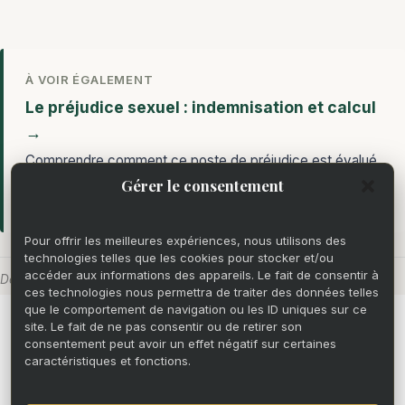
À VOIR ÉGALEMENT
Le préjudice sexuel : indemnisation et calcul
→
Comprendre comment ce poste de préjudice est évalué
selon le référentiel Mornet 2024 et les arrêts récents de
Gérer le consentement
la Cour de cassation.
Pour offrir les meilleures expériences, nous utilisons des
technologies telles que les cookies pour stocker et/ou
accéder aux informations des appareils. Le fait de consentir à
Dernière mise à jour : 27 mars 2026
ces technologies nous permettra de traiter des données telles
que le comportement de navigation ou les ID uniques sur ce
Mentions légales
site. Le fait de ne pas consentir ou de retirer son
consentement peut avoir un effet négatif sur certaines
caractéristiques et fonctions.
Politique de confidentialité