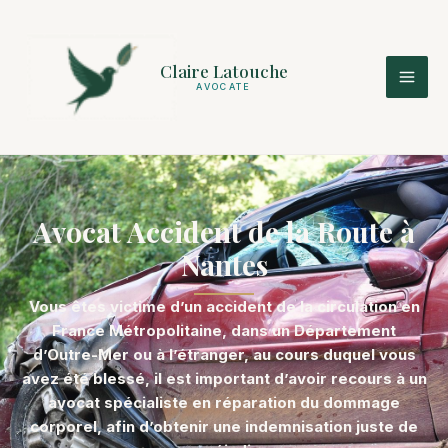
Aller
Mai
au
Men
contenu
Claire Latouche
AVOCATE
Avocat Accident de la Route à
Nantes
Vous êtes victime d’un accident de la circulation en
France Métropolitaine, dans un Département
d’Outre-Mer ou à l’étranger, au cours duquel vous
avez été blessé, il est important d’avoir recours à un
avocat spécialiste en réparation du dommage
corporel, afin d’obtenir une indemnisation juste de