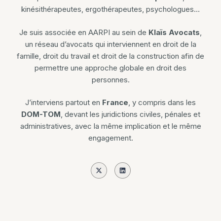
kinésithérapeutes, ergothérapeutes, psychologues…
Je suis associée en AARPI au sein de
Klaïs Avocats
,
un réseau d’avocats qui interviennent en droit de la
famille, droit du travail et droit de la construction afin de
permettre une approche globale en droit des
personnes.
J’interviens partout en
France
, y compris dans les
DOM-TOM
, devant les juridictions civiles, pénales et
administratives, avec la même implication et le même
engagement.
X
L
-
i
t
n
w
k
i
e
t
d
t
i
e
n
r