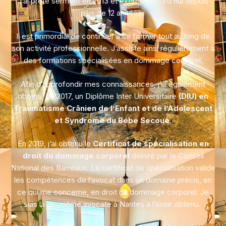
J’ai prêté serment en 2013 et exerce aujourd’hui depuis
plus de 12 années.
Il est primordial de continuer à se former tout au long de
son activité professionnelle. J’assiste ainsi régulièrement à
des formations spécialisées en dommage corporel.
Afin d’approfondir mes connaissances, j’ai également
obtenu, en 2017, un Diplôme Inter Universitaire
(DIU) en
Traumatisme Crânien de l’Enfant et de l’Adolescent
et Syndrome du Bébé Secoué
.
En 2019, j’ai obtenu le
Certificat de spécialisation en
droit du dommage corporel
délivré par le Conseil
National des Barreaux. Le certificat de spécialisation valide
les compétences de l’avocat dans un domaine précis, en
ce qui me concerne, en droit du dommage corporel. Je
suis la deuxième avocate à Nantes à l’avoir obtenu.