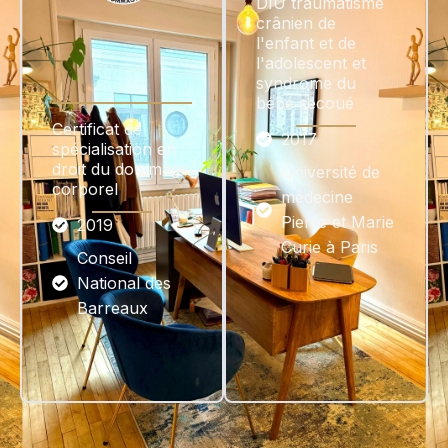
DIU traumatisme
crânien de
l'enfant et de
l'adolescent et
syndrome du
bébé secoué
Certificat de
2017
spécialisation en
droit du dommage
Université de
corporel
médecine
Pierre et Marie
2019
Curie à Paris
Conseil
National des
Barreaux