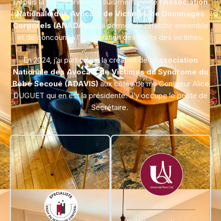
Depuis la même année, je suis membre de
l’Association
Nationale des Avocats de Victimes de Dommages
Corporels (ANADAVI)
qui permet de réfléchir ensemble
et de concourir à l’amélioration des droits des victimes.
En 2024, j’ai participé à la création de
l’Association
Nationale des Avocats de Victimes du Syndrome du
Bébé Secoué (ADAVIS)
aux côtés de ma Consœur Alice
DUGUET qui en est la présidente. J’y occupe le poste de
Secrétaire.